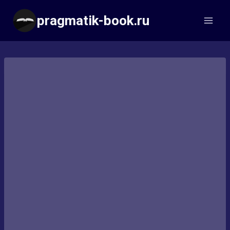
Перейти
pragmatik-book.ru
к
содержимому