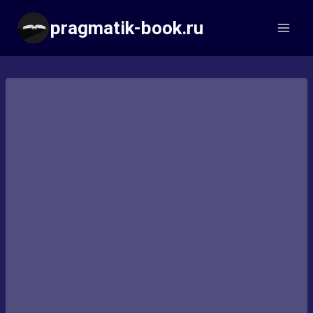
Перейти
pragmatik-book.ru
к
содержимому