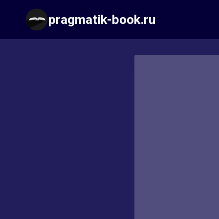
Перейти
pragmatik-book.ru
к
содержимому