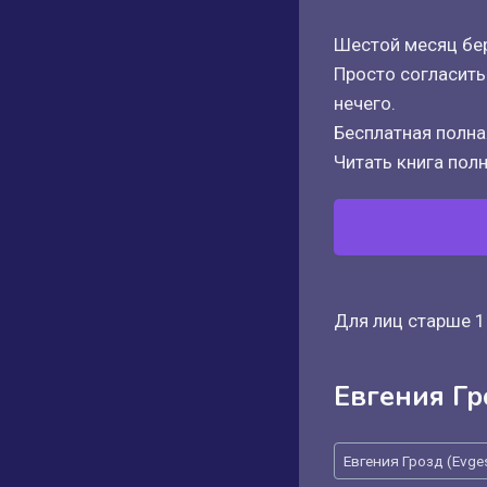
Шестой месяц бер
Просто согласить
нечего.
Бесплатная полная
Читать книга полн
Для лиц старше 1
Евгения Гр
Метки
Евгения Грозд (Evge
записи: