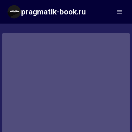
Перейти
pragmatik-book.ru
к
содержимому