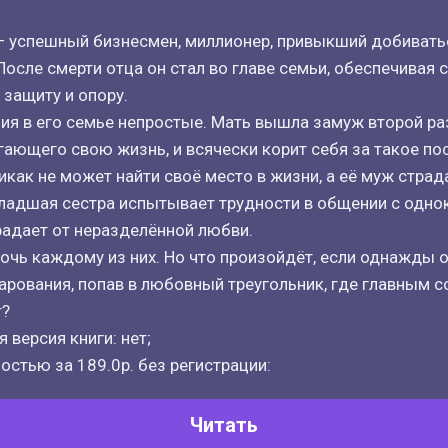
 успешный бизнесмен, миллионер, привыкший добиватьс
осле смерти отца он стал во главе семьи, обеспечивая
защиту и опору.
я в его семье непростые. Мать вышла замуж второй раз
ающего свою жизнь, и всячески корит себя за такое п
икак не может найти своё место в жизни, а её муж страд
адшая сестра испытывает трудности в общении с однок
адает от неразделённой любви.
очь каждому из них. Но что произойдёт, если однажды 
арования, попав в любовный треугольник, где главным 
т?
 версия книги: нет;
остью за 189.0р. без регистрации:
Читать