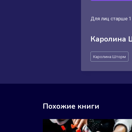
Для лиц старше 1
Каролина 
Метки
Каролина Шторм
записи:
Похожие книги