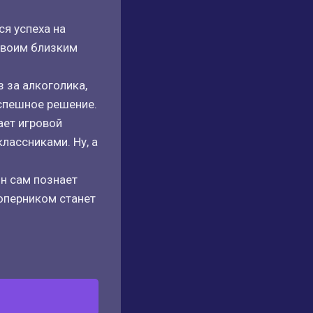
я успеха на
 своим близким
 за алкоголика,
оспешное решение.
ает игровой
лассниками. Ну, а
он сам познает
соперником станет