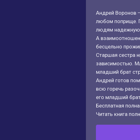
Андрей Воронов —
любом поприще. П
людям надежную 
А взаимоотношени
бесцельно прожиг
Старшая сестра н
зависимостью. Мл
младший брат стр
Андрей готов пом
всю горечь разоч
его младший бра
Бесплатная полная
Читать книга полн