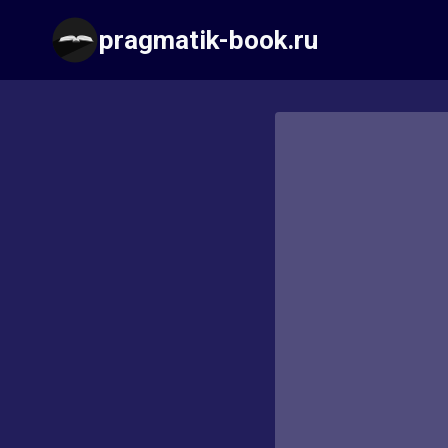
Перейти
pragmatik-book.ru
к
содержимому