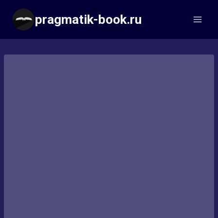
Перейти
pragmatik-book.ru
к
содержимому