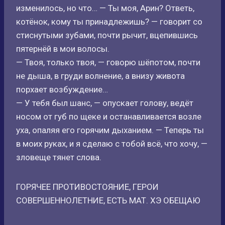
изменилось, но что… — Ты моя, Арин? Ответь,
котёнок, кому ты принадлежишь? — говорит со
стиснутыми зубами, почти рычит, вцепившись
пятернёй в мои волосы.
— Твоя, только твоя, — говорю шёпотом, почти
не дыша, в груди волнение, а внизу живота
порхает возбуждение…
— У тебя был шанс, — опускает голову, ведёт
носом от губ по щеке и останавливается возле
уха, опаляя его горячим дыханием. — Теперь ты
в моих руках, и я сделаю с тобой всё, что хочу, —
зловеще тянет слова.
ГОРЯЧЕЕ ПРОТИВОСТОЯНИЕ, ГЕРОИ
СОВЕРШЕННОЛЕТНИЕ, ЕСТЬ МАТ. ХЭ ОБЕЩАЮ