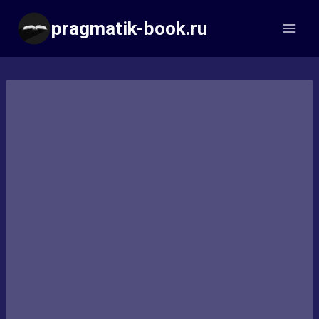
Перейти
pragmatik-book.ru
к
содержимому