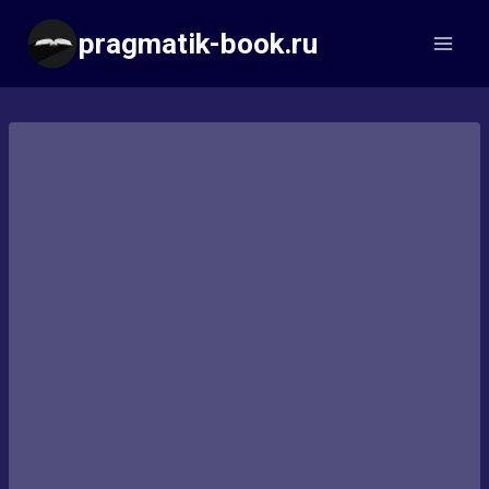
Перейти
pragmatik-book.ru
к
содержимому