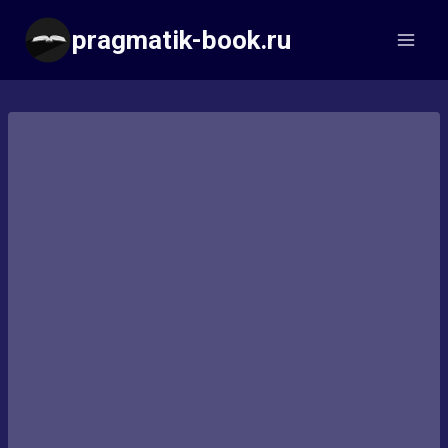
Перейти
pragmatik-book.ru
к
содержимому