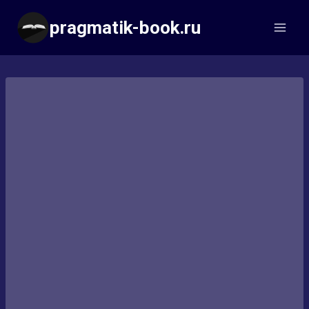
Перейти
pragmatik-book.ru
к
содержимому