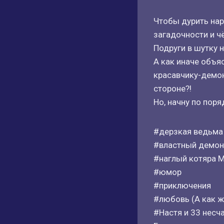
Чтобы дурить нар
загадочности и ч
Подруги в шутку н
А как иначе объя
красавчику-демону
стороне?!
Но, начну по пор
#дерзкая ведьма
#властный демон
#наглый котяра 
#юмор
#приключения
#любовь (А как ж
#Настя и 33 несч