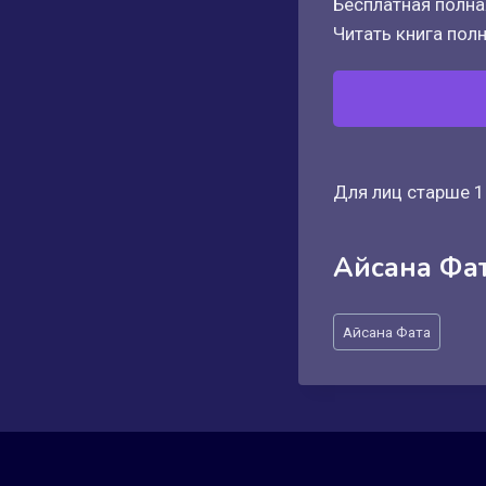
Бесплатная полная
Читать книга полн
Для лиц старше 1
Айсана Фа
Метки
Айсана Фата
записи: