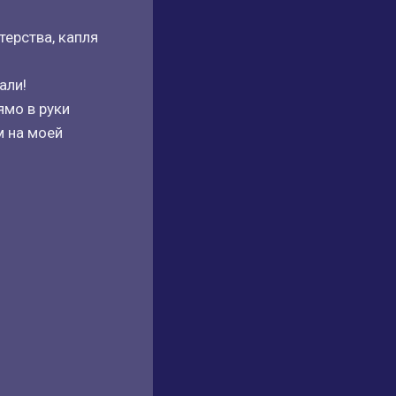
терства, капля
али!
ямо в руки
м на моей