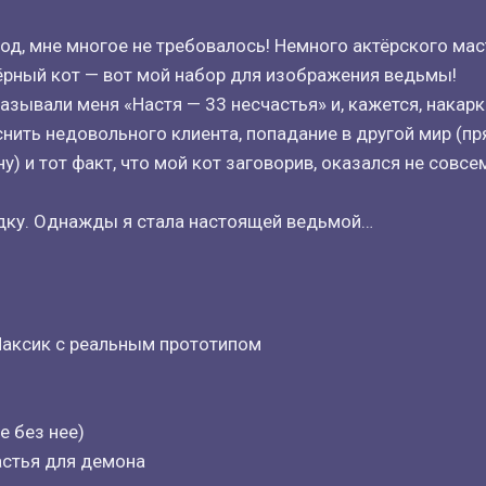
од, мне многое не требовалось! Немного актёрского мас
ёрный кот — вот мой набор для изображения ведьмы!
азывали меня «Настя — 33 несчастья» и, кажется, накарк
снить недовольного клиента, попадание в другой мир (пр
) и тот факт, что мой кот заговорив, оказался не совсе
ядку. Однажды я стала настоящей ведьмой…
Максик с реальным прототипом
е без нее)
астья для демона