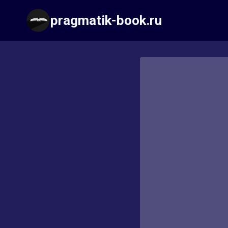
Перейти
pragmatik-book.ru
к
содержимому