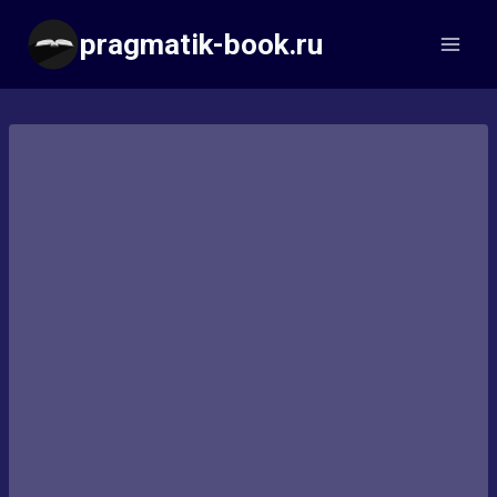
Перейти
pragmatik-book.ru
к
содержимому