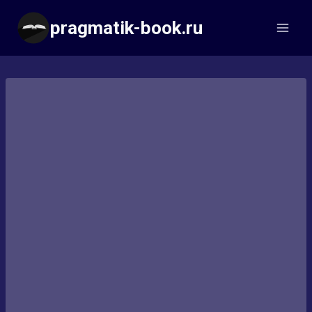
Перейти
pragmatik-book.ru
к
содержимому