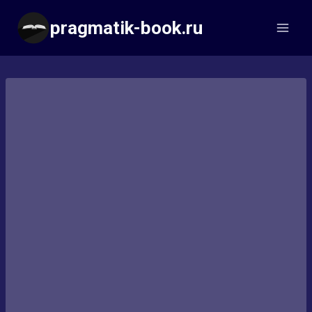
Перейти
pragmatik-book.ru
к
содержимому