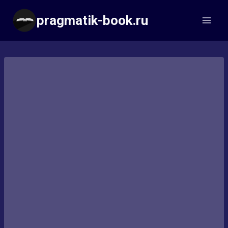
Перейти
pragmatik-book.ru
к
содержимому