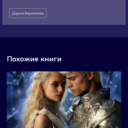
Метки
Дарья Верескова
записи:
Похожие книги