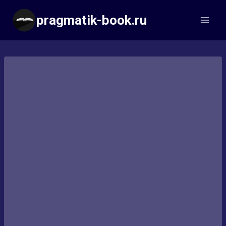
Перейти
pragmatik-book.ru
к
содержимому