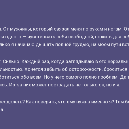
. От мужчины, который связал меня по рукам и ногам. О
ся одного — чувствовать себя свободной, пожить для себ
олько я начинаю дышать полной грудью, на моем пути вст
у. Сильно. Каждый раз, когда заглядываю в его нереальн
альностью. Хочется забыть об осторожности, броситься 
ботиться обо всем. Но у него самого полно проблем. Да 
сь. Из-за них может пострадать не только он, но и я.
реодолеть? Как поверить, что ему нужна именно я? Тем б
на…