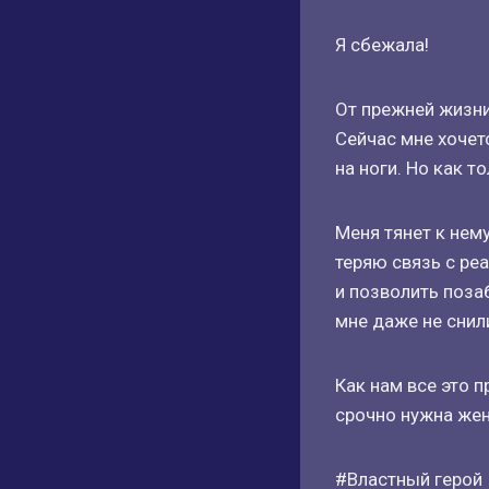
Я сбежала!
От прежней жизни
Сейчас мне хочет
на ноги. Но как т
Меня тянет к нем
теряю связь с ре
и позволить поза
мне даже не снили
Как нам все это п
срочно нужна же
#Властный герой