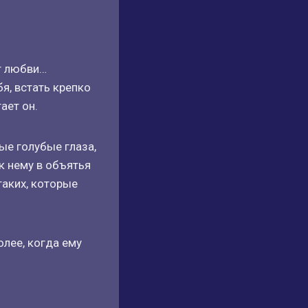
т любви…
я, встать крепко
ает он.
ые голубые глаза,
к нему в объятья
таких, которые
олее, когда ему