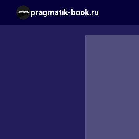
Перейти
pragmatik-book.ru
к
содержимому