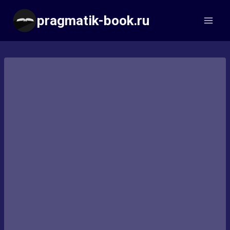
Перейти
pragmatik-book.ru
к
содержимому