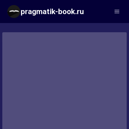
Перейти
pragmatik-book.ru
к
содержимому