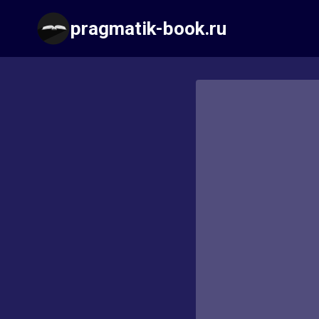
Перейти
pragmatik-book.ru
к
содержимому