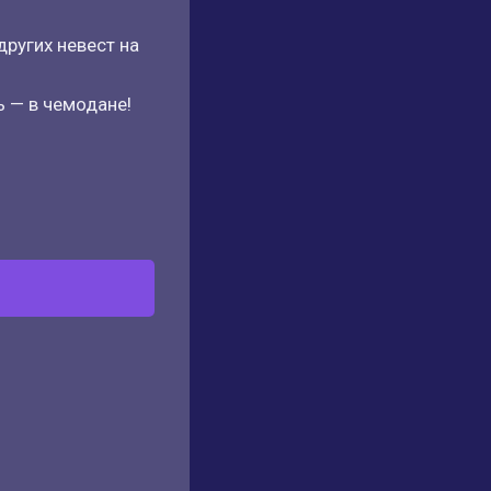
других невест на
ь — в чемодане!