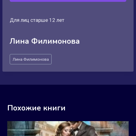
Для лиц старше 12 лет
Лина Филимонова
Метки
Лина Филимонова
записи:
Похожие книги