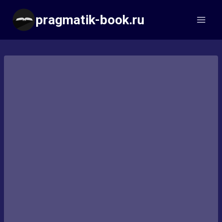
Перейти
pragmatik-book.ru
к
содержимому