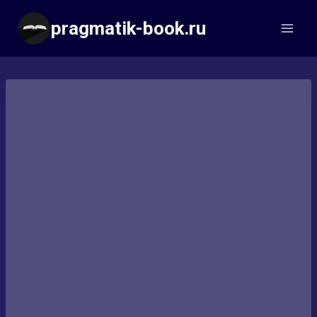
Перейти
pragmatik-book.ru
к
содержимому