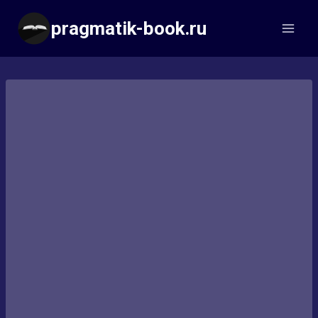
Перейти
pragmatik-book.ru
к
содержимому