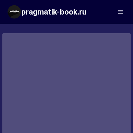
Перейти
pragmatik-book.ru
к
содержимому