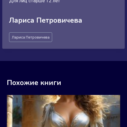
Для лиц старше 12 лет
Лариса Петровичева
Метки
Лариса Петровичева
записи:
Похожие книги