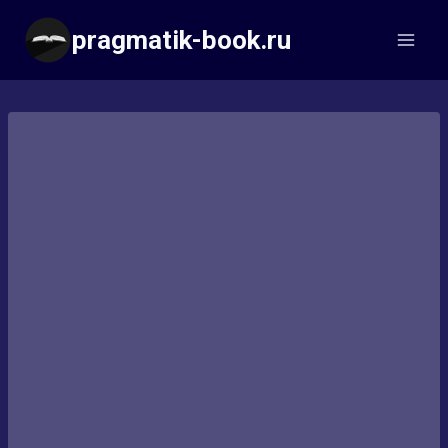
Перейти
pragmatik-book.ru
к
содержимому