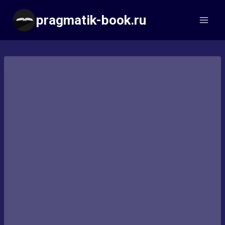
Перейти
pragmatik-book.ru
к
содержимому