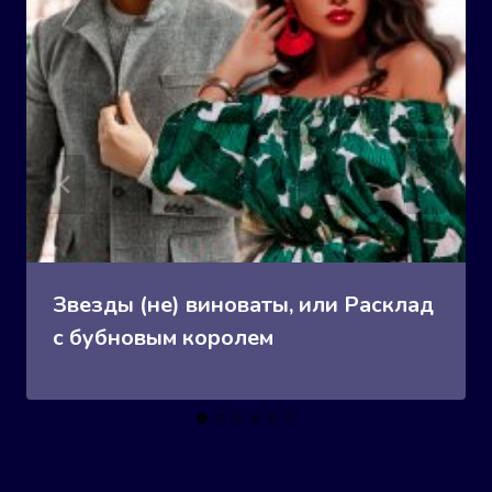
Звезды (не) виноваты, или Расклад
с бубновым королем