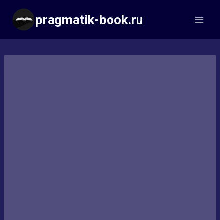
Перейти
pragmatik-book.ru
к
содержимому