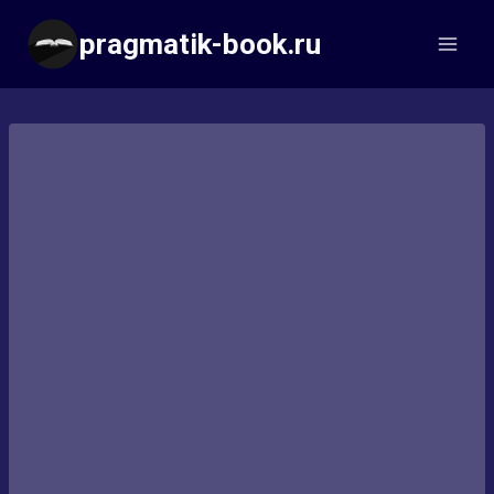
Перейти
pragmatik-book.ru
к
содержимому