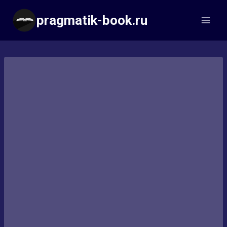
Перейти
pragmatik-book.ru
к
содержимому