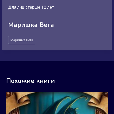
Для лиц старше 12 лет
Маришка Вега
Метки
Маришка Вега
записи:
Похожие книги