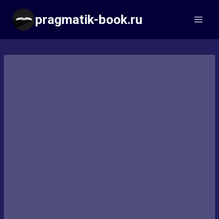
Перейти
pragmatik-book.ru
к
содержимому