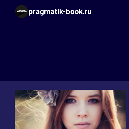
Перейти
pragmatik-book.ru
к
содержимому