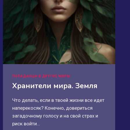
ПОПАДАНЦЫ В ДРУГИЕ МИРЫ
Хранители мира. Земля
Что делать, если в твоей жизни все идет
наперекосяк? Конечно, довериться
загадочному голосу и на свой страх и
риск войти…