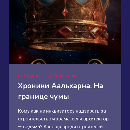
ПОПАДАНЦЫ В ДРУГИЕ МИРЫ
Хроники Аальхарна. На
границе чумы
Кому как не инквизитору надзирать за
строительством храма, если архитектор
— ведьма? А когда среди строителей