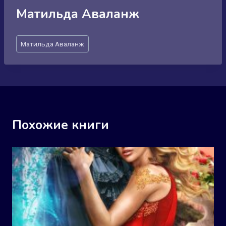
Матильда Аваланж
Метки
Матильда Аваланж
записи:
Похожие книги