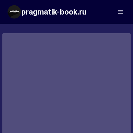
Перейти
pragmatik-book.ru
к
содержимому