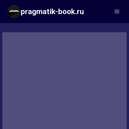
Перейти
pragmatik-book.ru
к
содержимому