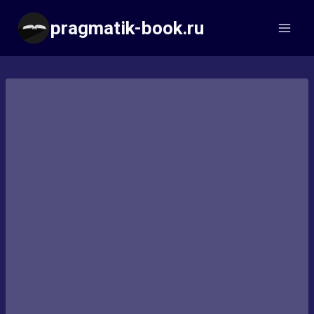
Перейти
pragmatik-book.ru
к
содержимому