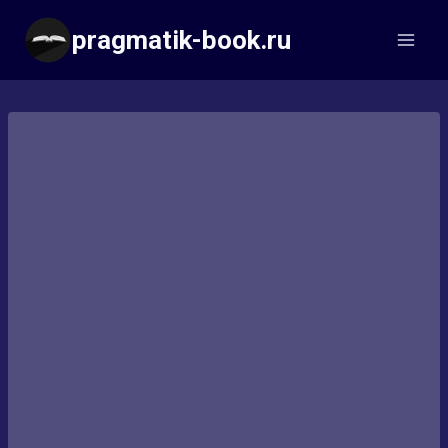
Перейти
pragmatik-book.ru
к
содержимому