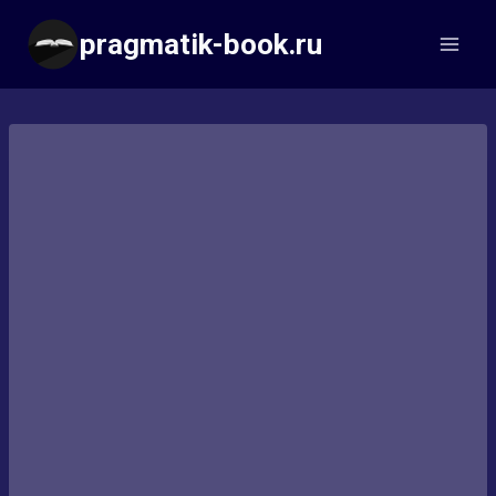
Перейти
pragmatik-book.ru
к
содержимому