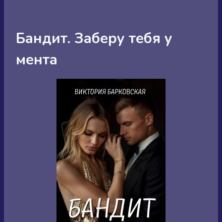
Бандит. Заберу тебя у
мента