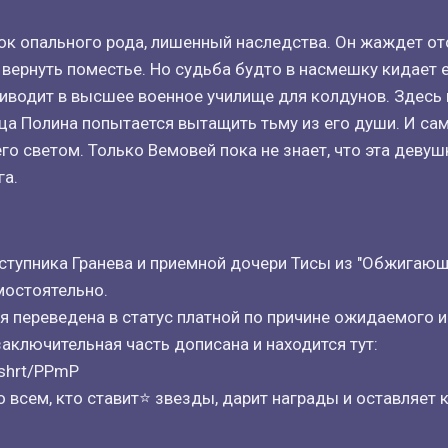
к опального рода, лишенный наследства. Он жаждет от
 вернуть поместье. Но судьба будто в насмешку кидает е
иводит в высшее военное училище для колдунов. Здесь
а Полина попытается вытащить тьму из его души. И са
го светом. Только Вемовей пока не знает, что эта девуш
га.
тступника Гранева и приемной дочери Тисы из "Обжигающ
мостоятельно.
я переведена в статус платной по причине ожидаемого и
заключительная часть дописана и находится тут:
m/shrt/PPmP
 всем, кто ставит⭐ звезды, дарит награды и оставляет