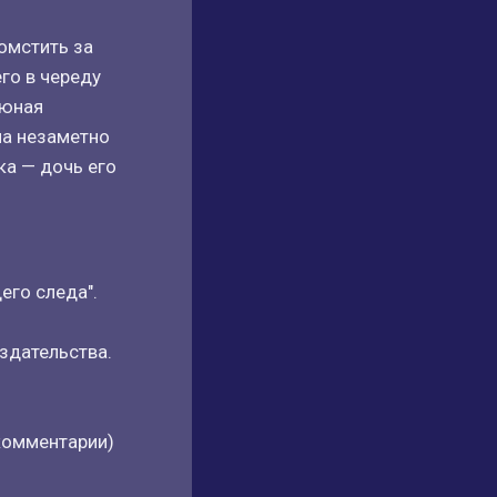
омстить за
го в череду
 юная
ма незаметно
ка — дочь его
его следа".
здательства.
 комментарии)