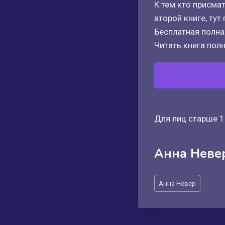
К тем кто присма
второй книге, тут
Бесплатная полная
Читать книга полн
Для лиц старше 1
Анна Неве
Метки
Анна Невер
записи: