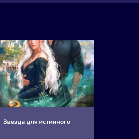
Звезда для истинного
Зверин