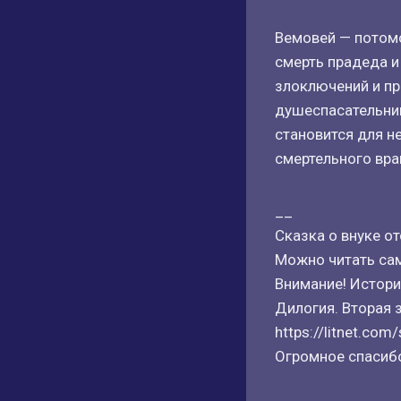
Вемовей — потомо
смерть прадеда и
злоключений и пр
душеспасательниц
становится для не
смертельного вра
__
Сказка о внуке о
Можно читать са
Внимание! Истори
Дилогия. Вторая 
https://litnet.co
Огромное спасибо