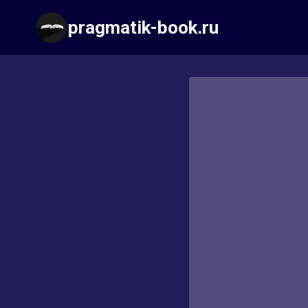
Перейти
pragmatik-book.ru
к
содержимому