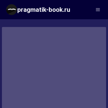
Перейти
pragmatik-book.ru
к
содержимому