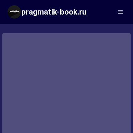
Перейти
pragmatik-book.ru
к
содержимому