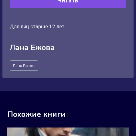
Читать
Для лиц старше 12 лет
Лана Ежова
Метки
Лана Ежова
записи:
Похожие книги