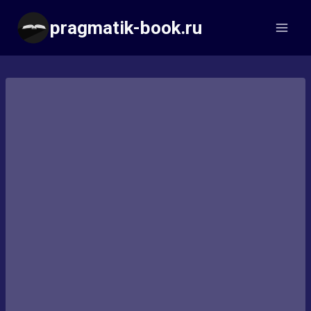
Перейти
pragmatik-book.ru
к
содержимому