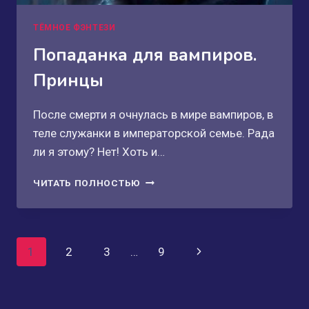
ТЁМНОЕ ФЭНТЕЗИ
Попаданка для вампиров.
Принцы
После смерти я очнулась в мире вампиров, в
теле служанки в императорской семье. Рада
ли я этому? Нет! Хоть и…
ПОПАДАНКА
ЧИТАТЬ ПОЛНОСТЬЮ
ДЛЯ
ВАМПИРОВ.
ПРИНЦЫ
Навигация
1
2
3
…
9
Следующая
по
страница
страницам