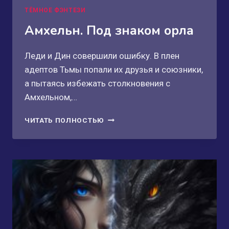
ТЁМНОЕ ФЭНТЕЗИ
Амхельн. Под знаком орла
Леди и Дин совершили ошибку. В плен
адептов Тьмы попали их друзья и союзники,
а пытаясь избежать столкновения с
Амхельном,…
АМХЕЛЬН.
ЧИТАТЬ ПОЛНОСТЬЮ
ПОД
ЗНАКОМ
ОРЛА