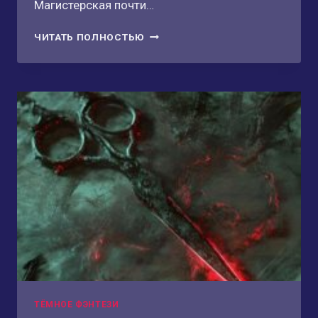
Магистерская почти…
НЕКРОМАНТ
ЧИТАТЬ ПОЛНОСТЬЮ
И
Я.
ПОВЫШЕНИЕ
КВАЛИФИКАЦИИ.
МАГИСТР
ТЁМНОЕ ФЭНТЕЗИ