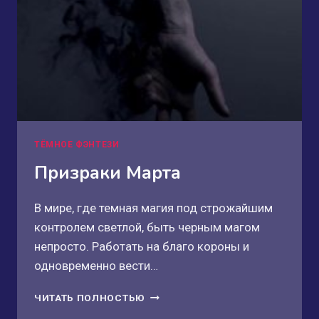
ТЁМНОЕ ФЭНТЕЗИ
Призраки Марта
В мире, где темная магия под строжайшим
контролем светлой, быть черным магом
непросто. Работать на благо короны и
одновременно вести…
ПРИЗРАКИ
ЧИТАТЬ ПОЛНОСТЬЮ
МАРТА