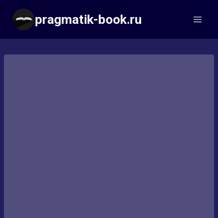
Перейти
pragmatik-book.ru
к
содержимому