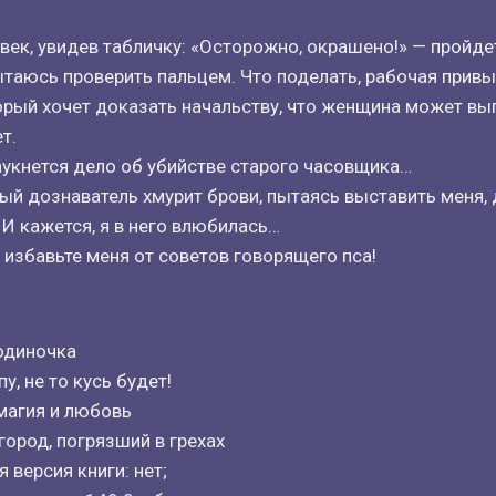
ек, увидев табличку: «Осторожно, окрашено!» — пройдет
таюсь проверить пальцем. Что поделать, рабочая прив
орый хочет доказать начальству, что женщина может вы
т.
 аукнется дело об убийстве старого часовщика…
ный дознаватель хмурит брови, пытаясь выставить меня,
 И кажется, я в него влюбилась…
 избавьте меня от советов говорящего пса!
одиночка
у, не то кусь будет!
 магия и любовь
ород, погрязший в грехах
 версия книги: нет;