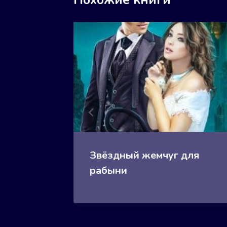
Похожие книги
кона
Звёздный жемчуг для
рабыни