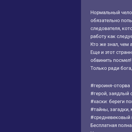
Нормальный челов
обязательно попы
следователя, кот
работу как следуе
Кто же знал, чем
Еще и этот стран
обвинить посмел!
Только ради бога,
#героиня-оторва
#герой, заядлый 
#хаски: береги поп
#тайны, загадки,
#средневековый г
Бесплатная полная