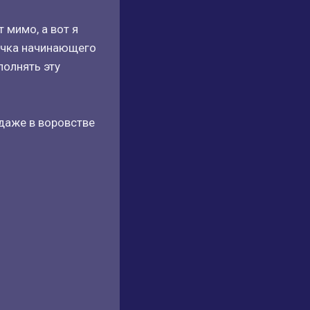
 мимо, а вот я
ычка начинающего
полнять эту
 даже в воровстве