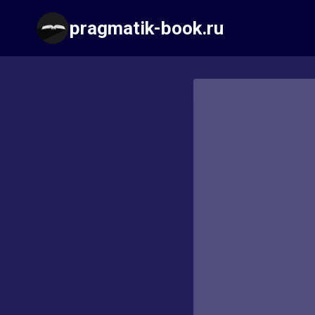
Перейти
pragmatik-book.ru
к
содержимому