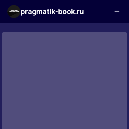
Перейти
pragmatik-book.ru
к
содержимому