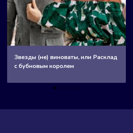
Звезды (не) виноваты, или Расклад
с бубновым королем