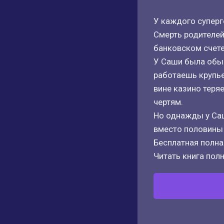
У каждого суперг
Смерть родителей
банковском счете
У Саши была обыч
работаешь крупье
вине казино теря
чертям.
Но однажды у Саш
вместо половины 
Бесплатная полная
Читать книга полн