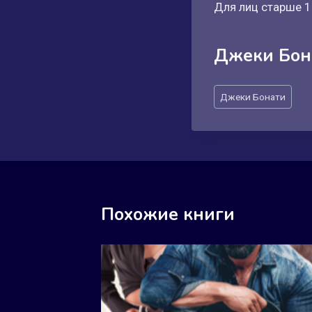
Для лиц старше 1
Джеки Бон
Метки
Джеки Бонати
записи:
Похожие книги