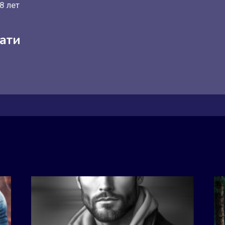
8 лет
ати