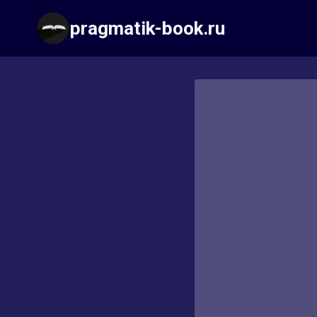
Перейти
pragmatik-book.ru
к
содержимому