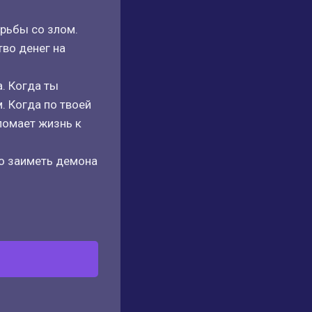
орьбы со злом.
тво денег на
. Когда ты
. Когда по твоей
ломает жизнь к
но заиметь демона