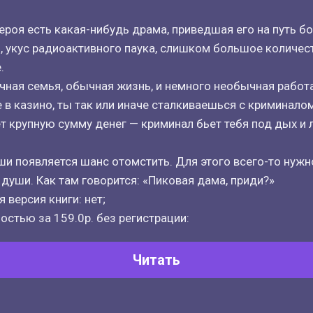
ероя есть какая-нибудь драма, приведшая его на путь б
, укус радиоактивного паука, слишком большое количес
.
ная семья, обычная жизнь, и немного необычная работа
 в казино, ты так или иначе сталкиваешься с криминалом
ет крупную сумму денег — криминал бьет тебя под дых и 
и появляется шанс отомстить. Для этого всего-то нуж
души. Как там говорится: «Пиковая дама, приди?»
 версия книги: нет;
остью за 159.0р. без регистрации:
Читать