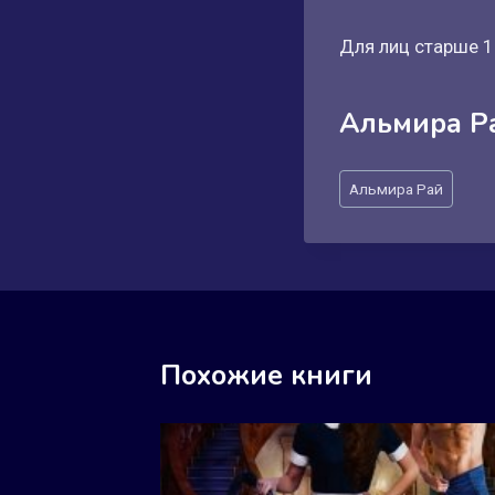
Для лиц старше 1
Альмира Р
Метки
Альмира Рай
записи:
Похожие книги