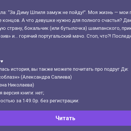
зала: “За Диму Шпиля замуж не пойду!”. Моя жизнь — мои 
е концов. А что девушке нужно для полного счастья? Дв
ую страну, бокальчик (или бутылочка) шампанского, при
зив» и… горячий португальский мачо. Стоп, что?! Последн
♥️
лась история, вы также можете почитать про подруг Ди:
соблазн» (Александра Салиева)
лена Николаева)
 версия книги: нет;
остью за 149.0р. без регистрации:
Читать