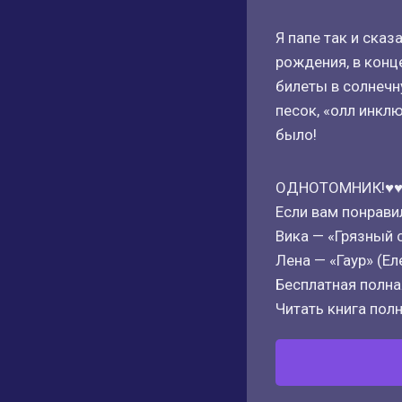
Я папе так и ска
рождения, в конц
билеты в солнечн
песок, «олл инклю
было!
ОДНОТОМНИК!♥♥
Если вам понрави
Вика — «Грязный 
Лена — «Гаур» (Е
Бесплатная полная
Читать книга полн