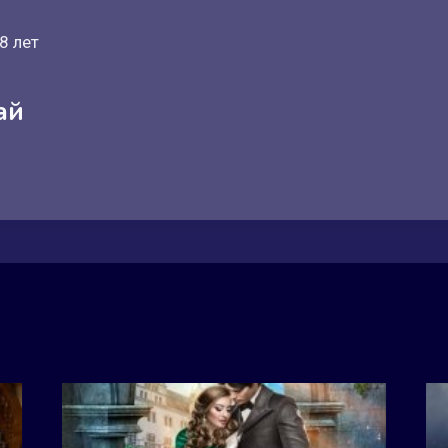
8 лет
ай