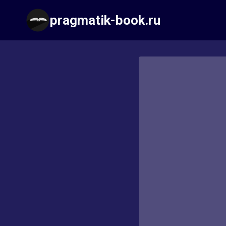
Перейти
pragmatik-book.ru
к
содержимому