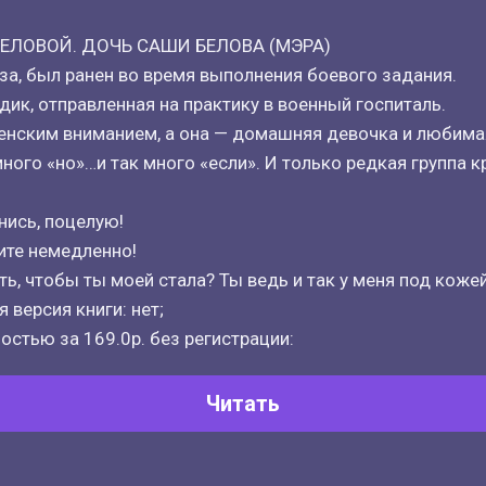
БЕЛОВОЙ. ДОЧЬ САШИ БЕЛОВА (МЭРА)
за, был ранен во время выполнения боевого задания.
дик, отправленная на практику в военный госпиталь.
нским вниманием, а она — домашняя девочка и любимая
ного «но»…и так много «если». И только редкая группа к
нись, поцелую!
ите немедленно!
ть, чтобы ты моей стала? Ты ведь и так у меня под коже
 версия книги: нет;
остью за 169.0р. без регистрации:
Читать