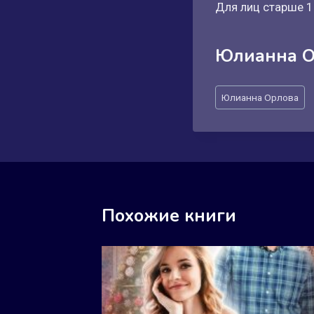
Для лиц старше 1
Юлианна О
Метки
Юлианна Орлова
записи:
Похожие книги