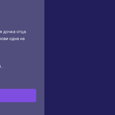
 дочка отца.
рови одна на
й…