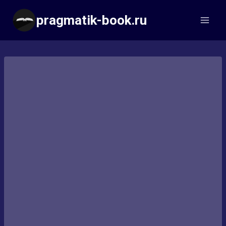
Перейти
pragmatik-book.ru
к
содержимому