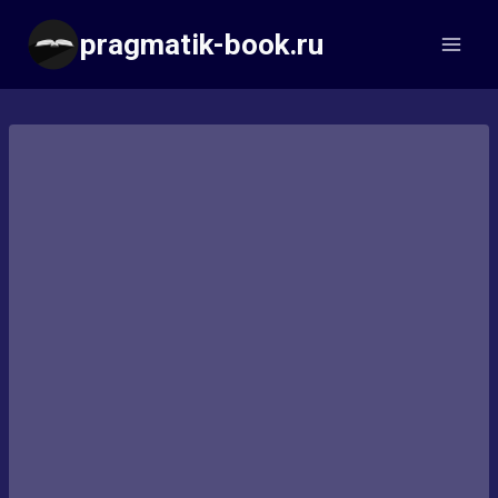
Перейти
pragmatik-book.ru
к
содержимому