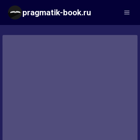
Перейти
pragmatik-book.ru
к
содержимому